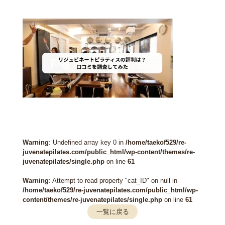
Warning
: Undefined array key 0 in
/home/taekof529/re-
juvenatepilates.com/public_html/wp-content/themes/re-
juvenatepilates/single.php
on line
61
Warning
: Attempt to read property "cat_ID" on null in
/home/taekof529/re-juvenatepilates.com/public_html/wp-
content/themes/re-juvenatepilates/single.php
on line
61
一覧に戻る