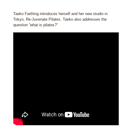
Taeko Farthing introduces herself and her new studio in
Tokyo, Re-Juvenate Pilates. Taeko also addresses the
question “what is pilates?”